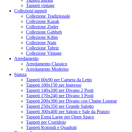
Tappeti astratti
Tappeti vintage
Collezioni tappeti
Collezione Tradizionale
Collezione Kazak
Collezione Zigler
Collezione Gabbeh
Collezione Kilim
Collezione Nain
Collezione Tabriz
Collezione Vintage
Arredamento
Arredamento Classico
Arredamento Moderno
Stanza
Tappeti 60x90 per Camera da Letto
Tappeti 100x150 per Ingresso
Tappeti 140x200 per Divano 2 Posti
Tappeti 170x240 per Divano 3 Posti
Tappeti 200x300 per Divano con Chaise Longue
Tappeti 250x350 per Grande Salotto
Tappeti 300x400 per Saloni e Sale da Pranzo
Tappeti Extra Large per Open Space
Tappeti per Corridoio
Tappeti Rotondi e Quadrati