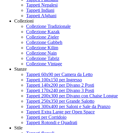
Tappeti Nepalesi
Tappeti Indiani
Tappeti Afghani
Collezioni
Collezione Tradizionale
Collezione Kazak
Collezione Zigler
Collezione Gabbeh
Collezione Kilim
Collezione Nain
Collezione Tabriz
Collezione Vintage
Stanze
Tappeti 60x90 per Camera da Letto
Tappeti 100x150 per Ingresso
Tappeti 140x200 per Divano 2 Posti
Tappeti 170x240 per Divano 3 Posti
Tappeti 200x300 per Divano con Chaise Longue
Tappeti 250x350 per Grande Salotto
Tappeti 300x400 per Saloni e Sale da Pranzo
Tappeti Extra Large per Open Space
Tappeti per Corridoio
Tappeti Rotondi e Quadrati
Stile