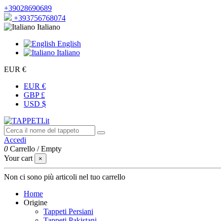
+39028690689
+393756768074
Italiano
English
Italiano
EUR €
EUR €
GBP £
USD $
Accedi
0
Carrello
/
Empty
Your cart
×
Non ci sono più articoli nel tuo carrello
Home
Origine
Tappeti Persiani
Tappeti Pakistani