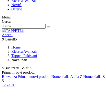
Ricerca Avanzata
Novità
Offerte
Menu
Cerca
Accedi
0
Carrello
Home
Ricerca Avanzata
Tappeti Pakistani
Nakhunak
Visualizzati 1-5 su 5
Prima i nuovi prodotti
Rilevanza
Prima i nuovi prodotti
Nome, dalla A alla Z
Nome, dalla Z 
5
12
24
36