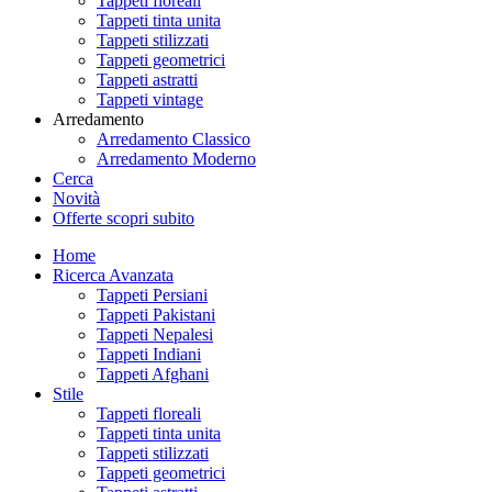
Tappeti floreali
Tappeti tinta unita
Tappeti stilizzati
Tappeti geometrici
Tappeti astratti
Tappeti vintage
Arredamento
Arredamento Classico
Arredamento Moderno
Cerca
Novità
Offerte
scopri subito
Home
Ricerca Avanzata
Tappeti Persiani
Tappeti Pakistani
Tappeti Nepalesi
Tappeti Indiani
Tappeti Afghani
Stile
Tappeti floreali
Tappeti tinta unita
Tappeti stilizzati
Tappeti geometrici