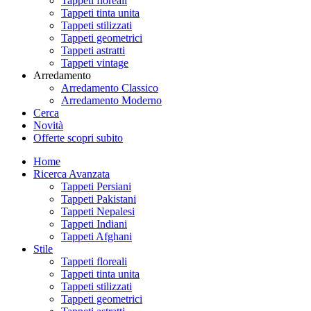
Tappeti floreali
Tappeti tinta unita
Tappeti stilizzati
Tappeti geometrici
Tappeti astratti
Tappeti vintage
Arredamento
Arredamento Classico
Arredamento Moderno
Cerca
Novità
Offerte
scopri subito
Home
Ricerca Avanzata
Tappeti Persiani
Tappeti Pakistani
Tappeti Nepalesi
Tappeti Indiani
Tappeti Afghani
Stile
Tappeti floreali
Tappeti tinta unita
Tappeti stilizzati
Tappeti geometrici