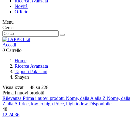
Ricerca Avanzata
Novità
Offerte
Menu
Cerca
Accedi
0
Carrello
Home
Ricerca Avanzata
Tappeti Pakistani
Shayan
Visualizzati 1-48 su 228
Prima i nuovi prodotti
Rilevanza
Prima i nuovi prodotti
Nome, dalla A alla Z
Nome, dalla
Z alla A
Price, low to high
Price, high to low
Disponibile
48
12
24
36