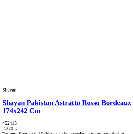
Shayan
Shayan Pakistan Astratto Rosso Bordeaux
174x242 Cm
452415
2.270 €
Tappeto Shayan dal Pakistan, in lana cardata a mano, con design