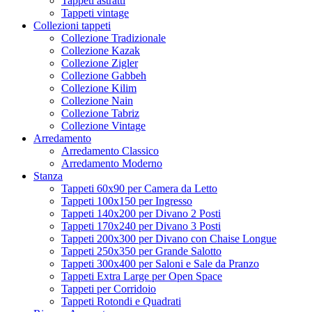
Tappeti astratti
Tappeti vintage
Collezioni tappeti
Collezione Tradizionale
Collezione Kazak
Collezione Zigler
Collezione Gabbeh
Collezione Kilim
Collezione Nain
Collezione Tabriz
Collezione Vintage
Arredamento
Arredamento Classico
Arredamento Moderno
Stanza
Tappeti 60x90 per Camera da Letto
Tappeti 100x150 per Ingresso
Tappeti 140x200 per Divano 2 Posti
Tappeti 170x240 per Divano 3 Posti
Tappeti 200x300 per Divano con Chaise Longue
Tappeti 250x350 per Grande Salotto
Tappeti 300x400 per Saloni e Sale da Pranzo
Tappeti Extra Large per Open Space
Tappeti per Corridoio
Tappeti Rotondi e Quadrati