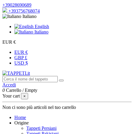
+39028690689
+393756768074
Italiano
English
Italiano
EUR €
EUR €
GBP £
USD $
Accedi
0
Carrello
/
Empty
Your cart
×
Non ci sono più articoli nel tuo carrello
Home
Origine
Tappeti Persiani
Tappeti Pakistani