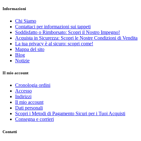
Informazioni
Chi Siamo
Contattaci per informazioni sui tappeti
Soddisfatto o Rimborsato: Scopri il Nostro Impegno!
Acquista in Sicurezza: Scopri le Nostre Condizioni di Vendita
La tua privacy è al sicuro: scopri come!
Mappa del sito
Blog
Notizie
II mio account
Cronologia ordini
Accesso
Indirizzi
Il mio account
Dati personali
Scopri i Metodi di Pagamento Sicuri per i Tuoi Acquisti
Consegna e corrieri
Contatti