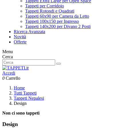
Tappeti Extra Large per Open Space
Tappeti per Corridoio
Tappeti Rotondi e Quadrati
Tappeti 60x90 per Camera da Letto
Tappeti 100x150 per Ingresso
Tappeti 140x200 per Divano 2 Posti
Ricerca Avanzata
Novità
Offerte
Menu
Cerca
Accedi
0
Carrello
Home
Tutti Tappeti
Tappeti Nepalesi
Design
Non ci sono tappeti
Design