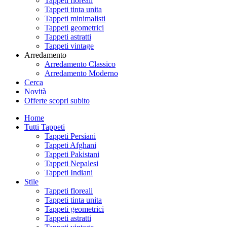
Tappeti floreali
Tappeti tinta unita
Tappeti minimalisti
Tappeti geometrici
Tappeti astratti
Tappeti vintage
Arredamento
Arredamento Classico
Arredamento Moderno
Cerca
Novità
Offerte
scopri subito
Home
Tutti Tappeti
Tappeti Persiani
Tappeti Afghani
Tappeti Pakistani
Tappeti Nepalesi
Tappeti Indiani
Stile
Tappeti floreali
Tappeti tinta unita
Tappeti geometrici
Tappeti astratti