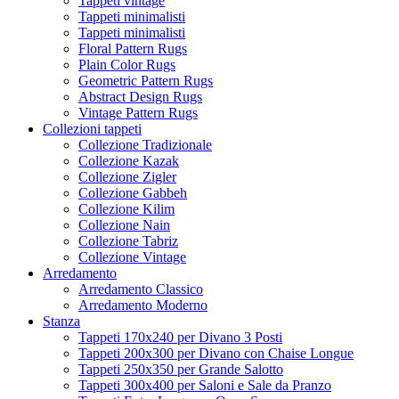
Tappeti vintage
Tappeti minimalisti
Tappeti minimalisti
Floral Pattern Rugs
Plain Color Rugs
Geometric Pattern Rugs
Abstract Design Rugs
Vintage Pattern Rugs
Collezioni tappeti
Collezione Tradizionale
Collezione Kazak
Collezione Zigler
Collezione Gabbeh
Collezione Kilim
Collezione Nain
Collezione Tabriz
Collezione Vintage
Arredamento
Arredamento Classico
Arredamento Moderno
Stanza
Tappeti 170x240 per Divano 3 Posti
Tappeti 200x300 per Divano con Chaise Longue
Tappeti 250x350 per Grande Salotto
Tappeti 300x400 per Saloni e Sale da Pranzo