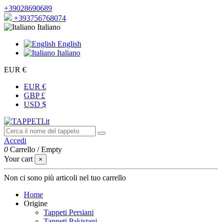
+39028690689
+393756768074
Italiano
English
Italiano
EUR €
EUR €
GBP £
USD $
Accedi
0
Carrello
/
Empty
Your cart
×
Non ci sono più articoli nel tuo carrello
Home
Origine
Tappeti Persiani
Tappeti Pakistani