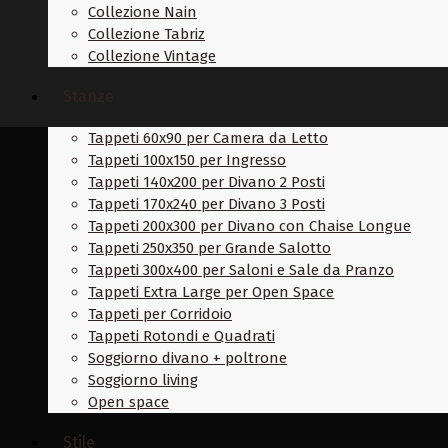
Collezione Nain
Collezione Tabriz
Collezione Vintage
Stanze
Tappeti 60x90 per Camera da Letto
Tappeti 100x150 per Ingresso
Tappeti 140x200 per Divano 2 Posti
Tappeti 170x240 per Divano 3 Posti
Tappeti 200x300 per Divano con Chaise Longue
Tappeti 250x350 per Grande Salotto
Tappeti 300x400 per Saloni e Sale da Pranzo
Tappeti Extra Large per Open Space
Tappeti per Corridoio
Tappeti Rotondi e Quadrati
Soggiorno divano + poltrone
Soggiorno living
Open space
Stile