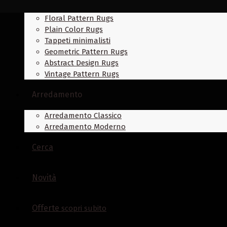
Floral Pattern Rugs
Plain Color Rugs
Tappeti minimalisti
Geometric Pattern Rugs
Abstract Design Rugs
Vintage Pattern Rugs
Arredamento
Arredamento Classico
Arredamento Moderno
Cerca
Novità
Offerte
scopri subito