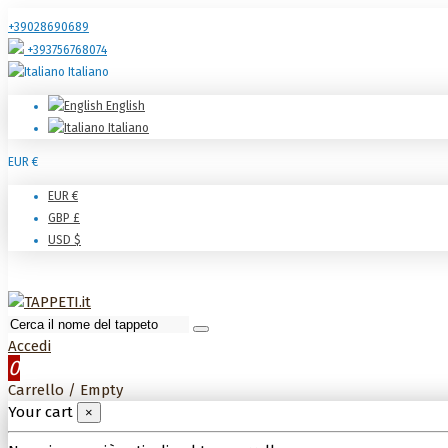
+39028690689
+393756768074
Italiano
English
Italiano
EUR €
EUR €
GBP £
USD $
Accedi
0
Carrello
/
Empty
Your cart
×