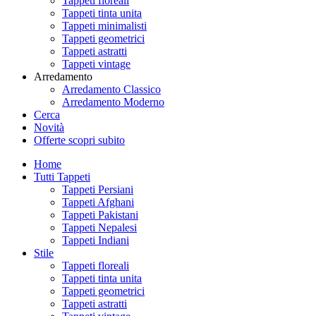
Tappeti floreali
Tappeti tinta unita
Tappeti minimalisti
Tappeti geometrici
Tappeti astratti
Tappeti vintage
Arredamento
Arredamento Classico
Arredamento Moderno
Cerca
Novità
Offerte
scopri subito
Home
Tutti Tappeti
Tappeti Persiani
Tappeti Afghani
Tappeti Pakistani
Tappeti Nepalesi
Tappeti Indiani
Stile
Tappeti floreali
Tappeti tinta unita
Tappeti geometrici
Tappeti astratti