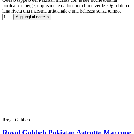
Questo tappeto del Pakistan incanta con le sue ricche tonalità
bordeaux e beige, impreziosite da tocchi di blu e verde. Ogni fibra di
lana rivela una maestria artigianale e una bellezza senza tempo.
Aggiungi al carrello
Royal Gabbeh
Royal Gabbeh Pakistan Astratto Marrone