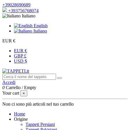
+39028690689
+393756768074
Italiano
English
Italiano
EUR €
EUR €
GBP £
USD $
Accedi
0
Carrello
/
Empty
Your cart
×
Non ci sono più articoli nel tuo carrello
Home
Origine
Tappeti Persiani
Tappeti Pakistani