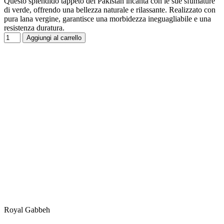
Questo splendido tappeto del Pakistan incanta con le sue sfumature
di verde, offrendo una bellezza naturale e rilassante. Realizzato con
pura lana vergine, garantisce una morbidezza ineguagliabile e una
resistenza duratura.
Aggiungi al carrello
Royal Gabbeh