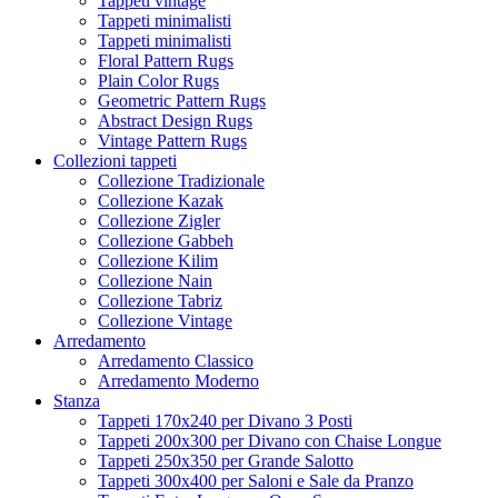
Tappeti vintage
Tappeti minimalisti
Tappeti minimalisti
Floral Pattern Rugs
Plain Color Rugs
Geometric Pattern Rugs
Abstract Design Rugs
Vintage Pattern Rugs
Collezioni tappeti
Collezione Tradizionale
Collezione Kazak
Collezione Zigler
Collezione Gabbeh
Collezione Kilim
Collezione Nain
Collezione Tabriz
Collezione Vintage
Arredamento
Arredamento Classico
Arredamento Moderno
Stanza
Tappeti 170x240 per Divano 3 Posti
Tappeti 200x300 per Divano con Chaise Longue
Tappeti 250x350 per Grande Salotto
Tappeti 300x400 per Saloni e Sale da Pranzo