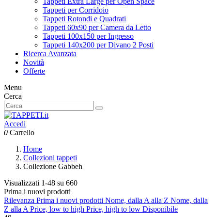
Tappeti Extra Large per Open Space
Tappeti per Corridoio
Tappeti Rotondi e Quadrati
Tappeti 60x90 per Camera da Letto
Tappeti 100x150 per Ingresso
Tappeti 140x200 per Divano 2 Posti
Ricerca Avanzata
Novità
Offerte
Menu
Cerca
Accedi
0
Carrello
Home
Collezioni tappeti
Collezione Gabbeh
Visualizzati 1-48 su 660
Prima i nuovi prodotti
Rilevanza
Prima i nuovi prodotti
Nome, dalla A alla Z
Nome, dalla
Z alla A
Price, low to high
Price, high to low
Disponibile