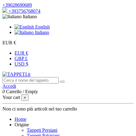
+39028690689
+393756768074
Italiano
English
Italiano
EUR €
EUR €
GBP £
USD $
Accedi
0
Carrello
/
Empty
Your cart
×
Non ci sono più articoli nel tuo carrello
Home
Origine
Tappeti Persiani
Tappeti Pakistani