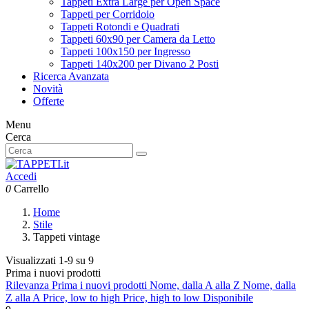
Tappeti Extra Large per Open Space
Tappeti per Corridoio
Tappeti Rotondi e Quadrati
Tappeti 60x90 per Camera da Letto
Tappeti 100x150 per Ingresso
Tappeti 140x200 per Divano 2 Posti
Ricerca Avanzata
Novità
Offerte
Menu
Cerca
Accedi
0
Carrello
Home
Stile
Tappeti vintage
Visualizzati 1-9 su 9
Prima i nuovi prodotti
Rilevanza
Prima i nuovi prodotti
Nome, dalla A alla Z
Nome, dalla
Z alla A
Price, low to high
Price, high to low
Disponibile