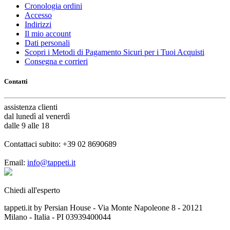
Cronologia ordini
Accesso
Indirizzi
Il mio account
Dati personali
Scopri i Metodi di Pagamento Sicuri per i Tuoi Acquisti
Consegna e corrieri
Contatti
assistenza
clienti
dal lunedì al venerdì
dalle 9 alle 18
Contattaci subito:
+39 02 8690689
Email:
info@tappeti.it
Chiedi all'esperto
tappeti.it by Persian House - Via Monte Napoleone 8 - 20121
Milano - Italia - PI 03939400044