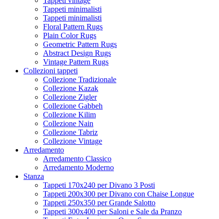
Tappeti vintage
Tappeti minimalisti
Tappeti minimalisti
Floral Pattern Rugs
Plain Color Rugs
Geometric Pattern Rugs
Abstract Design Rugs
Vintage Pattern Rugs
Collezioni tappeti
Collezione Tradizionale
Collezione Kazak
Collezione Zigler
Collezione Gabbeh
Collezione Kilim
Collezione Nain
Collezione Tabriz
Collezione Vintage
Arredamento
Arredamento Classico
Arredamento Moderno
Stanza
Tappeti 170x240 per Divano 3 Posti
Tappeti 200x300 per Divano con Chaise Longue
Tappeti 250x350 per Grande Salotto
Tappeti 300x400 per Saloni e Sale da Pranzo