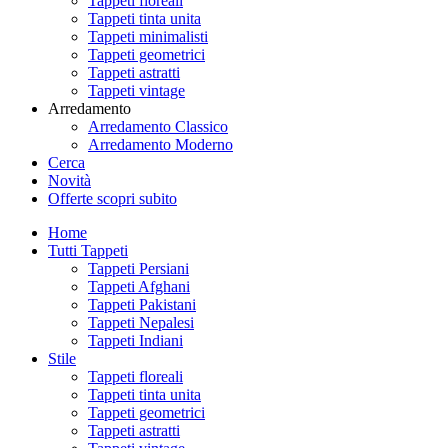
Tappeti floreali
Tappeti tinta unita
Tappeti minimalisti
Tappeti geometrici
Tappeti astratti
Tappeti vintage
Arredamento
Arredamento Classico
Arredamento Moderno
Cerca
Novità
Offerte
scopri subito
Home
Tutti Tappeti
Tappeti Persiani
Tappeti Afghani
Tappeti Pakistani
Tappeti Nepalesi
Tappeti Indiani
Stile
Tappeti floreali
Tappeti tinta unita
Tappeti geometrici
Tappeti astratti