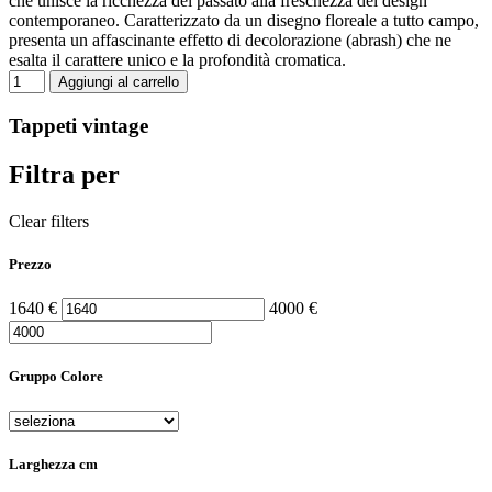
che unisce la ricchezza del passato alla freschezza del design
contemporaneo. Caratterizzato da un disegno floreale a tutto campo,
presenta un affascinante effetto di decolorazione (abrash) che ne
esalta il carattere unico e la profondità cromatica.
Aggiungi al carrello
Tappeti vintage
Filtra per
Clear filters
Prezzo
1640
€
4000
€
Gruppo Colore
Larghezza cm