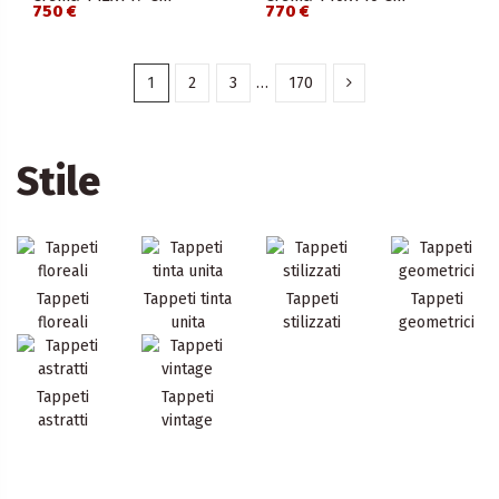
750 €
770 €
1
2
3
…
170
Stile
Tappeti
Tappeti tinta
Tappeti
Tappeti
floreali
unita
stilizzati
geometrici
Tappeti
Tappeti
astratti
vintage