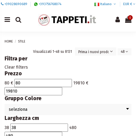
+39028690689
+393756768074
Italiano
EUR €
0
HOME
STILE
Visualizzati 1-48 su 8131
48
Prima i nuovi prodotti
Filtra per
Clear filters
Prezzo
80
€
19810
€
Gruppo Colore
Larghezza cm
38
480