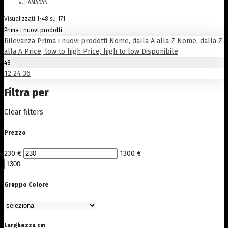
HAMADAN
Visualizzati 1-48 su 171
Prima i nuovi prodotti
Rilevanza
Prima i nuovi prodotti
Nome, dalla A alla Z
Nome, dalla Z
alla A
Price, low to high
Price, high to low
Disponibile
48
12
24
36
Filtra per
Clear filters
Prezzo
230
€
1300
€
Gruppo Colore
Larghezza cm