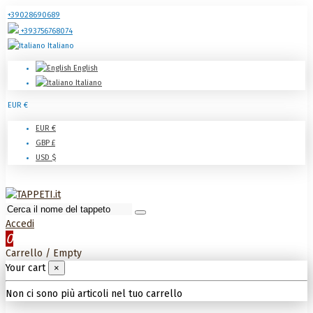
+39028690689
+393756768074
Italiano
English
Italiano
EUR €
EUR €
GBP £
USD $
Accedi
0
Carrello
/
Empty
Your cart
×
Non ci sono più articoli nel tuo carrello