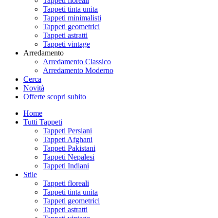
Tappeti floreali
Tappeti tinta unita
Tappeti minimalisti
Tappeti geometrici
Tappeti astratti
Tappeti vintage
Arredamento
Arredamento Classico
Arredamento Moderno
Cerca
Novità
Offerte
scopri subito
Home
Tutti Tappeti
Tappeti Persiani
Tappeti Afghani
Tappeti Pakistani
Tappeti Nepalesi
Tappeti Indiani
Stile
Tappeti floreali
Tappeti tinta unita
Tappeti geometrici
Tappeti astratti