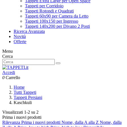
Tappeti Extra Large per Open Space
Tappeti per Corridoio
Tappeti Rotondi e Quadrati
Tappeti 60x90 per Camera da Letto
Tappeti 100x150 per Ingresso
Tappeti 140x200 per Divano 2 Posti
Ricerca Avanzata
Novità
Offerte
Menu
Cerca
Accedi
0
Carrello
Home
Tutti Tappeti
Tappeti Persiani
Kaschkuli
Visualizzati 1-2 su 2
Prima i nuovi prodotti
Rilevanza
Prima i nuovi prodotti
Nome, dalla A alla Z
Nome, dalla