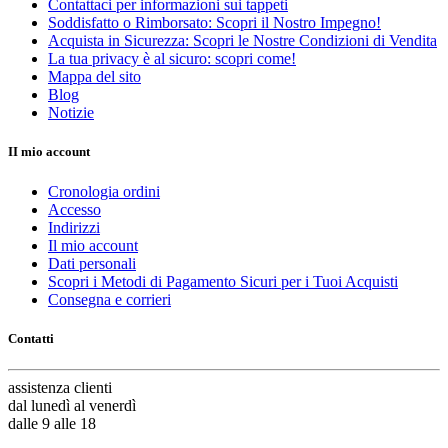
Contattaci per informazioni sui tappeti
Soddisfatto o Rimborsato: Scopri il Nostro Impegno!
Acquista in Sicurezza: Scopri le Nostre Condizioni di Vendita
La tua privacy è al sicuro: scopri come!
Mappa del sito
Blog
Notizie
II mio account
Cronologia ordini
Accesso
Indirizzi
Il mio account
Dati personali
Scopri i Metodi di Pagamento Sicuri per i Tuoi Acquisti
Consegna e corrieri
Contatti
assistenza
clienti
dal lunedì al venerdì
dalle 9 alle 18