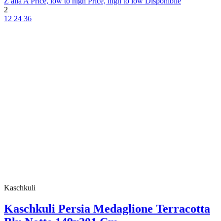
Z alla A
Price, low to high
Price, high to low
Disponibile
2
12
24
36
Kaschkuli
Kaschkuli Persia Medaglione Terracotta