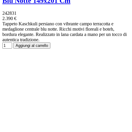
Blu Notte 149x201 Cm
242831
2.390 €
Tappeto Kaschkuli persiano con vibrante campo terracotta e
medaglione centrale blu notte. Ricchi motivi floreali e boteh,
bordura elegante. Realizzato in lana cardata a mano per un tocco di
autentica tradizione.
Aggiungi al carrello