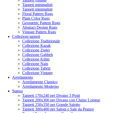
Tappeti vintage
Tappeti minimalisti
Tappeti minimalisti
Floral Pattern Rugs
Plain Color Rugs
Geometric Pattern Rugs
Abstract Design Rugs
Vintage Pattern Rugs
Collezioni tappeti
Collezione Tradizionale
Collezione Kazak
Collezione Zigler
Collezione Gabbeh
Collezione Kilim
Collezione Nain
Collezione Tabriz
Collezione Vintage
Arredamento
Arredamento Classico
Arredamento Moderno
Stanza
Tappeti 170x240 per Divano 3 Posti
Tappeti 200x300 per Divano con Chaise Longue
Tappeti 250x350 per Grande Salotto
Tappeti 300x400 per Saloni e Sale da Pranzo