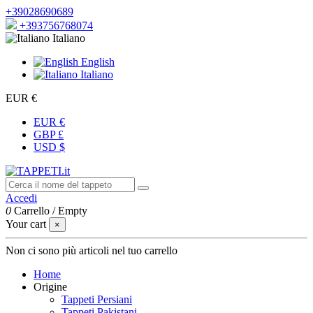
+39028690689
+393756768074
Italiano
English
Italiano
EUR €
EUR €
GBP £
USD $
Accedi
0
Carrello
/
Empty
Your cart
×
Non ci sono più articoli nel tuo carrello
Home
Origine
Tappeti Persiani
Tappeti Pakistani