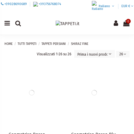
+39028690689
+393756768074
Italiano
EUR €
0
HOME
TUTTI TAPPETI
TAPPETI PERSIANI
SHIRAZ FINE
Visualizzati 1-26 su 26
26
Prima i nuovi prodotti